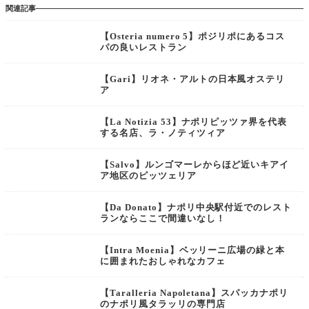
関連記事
【Osteria numero 5】ポジリポにあるコス
パの良いレストラン
【Gari】リオネ・アルトの日本風オステリ
ア
【La Notizia 53】ナポリピッツァ界を代表
する名店、ラ・ノティツィア
【Salvo】ルンゴマーレからほど近いキアイ
ア地区のピッツェリア
【Da Donato】ナポリ中央駅付近でのレスト
ランならここで間違いなし！
【Intra Moenia】ベッリーニ広場の緑と本
に囲まれたおしゃれなカフェ
【Taralleria Napoletana】スパッカナポリ
のナポリ風タラッリの専門店