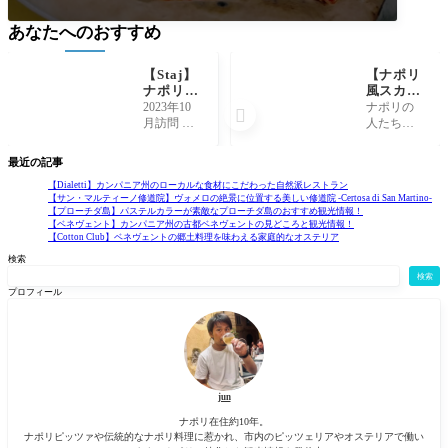
あなたへのおすすめ
【Staj】
【ナポリ
ナポリで
風スカロ
初!?の本
ーラ】ナ
2023年10
ナポリの

格的ラー
ポレター
月訪問 こ
人たちは
メン屋さ
ノが大好
こ数年の
野菜が大
ん
きなクタ
日本食ブ
好きで、
最近の記事
クタ煮 -S
ームはす
特に青菜
carola al
ごいもの
系の野菜
【Dialetti】カンパニア州のローカルな食材にこだわった自然派レストラン
【サン・マルティーノ修道院】ヴォメロの絶景に位置する美しい修道院 -Certosa di San Martino-
la napol
があっ
をよく好
【プローチダ島】パステルカラーが素敵なプローチダ島のおすすめ観光情報！
etana-
て、10年
んで食べ
【ベネヴェント】カンパニア州の古都ベネヴェントの見どころと観光情報！
前までは
ていたこ
【Cotton Club】ベネヴェントの郷土料理を味わえる家庭的なオステリア
中国人経
とから、
検索
営のスシ
菜っ葉食
検索
を中心と
いを意味
プロフィール
したAll Yo
するマン
u Can Eatス
ジャフォ
タイル(食
ッリェ(Ma
べ
jun
ナポリ在住約10年。
ナポリピッツァや伝統的なナポリ料理に惹かれ、市内のピッツェリアやオステリアで働い