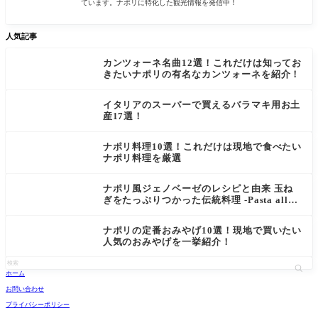
ています。ナポリに特化した観光情報を発信中！
人気記事
カンツォーネ名曲12選！これだけは知ってお
きたいナポリの有名なカンツォーネを紹介！
イタリアのスーパーで買えるバラマキ用お土
産17選！
ナポリ料理10選！これだけは現地で食べたい
ナポリ料理を厳選
ナポリ風ジェノベーゼのレシピと由来 玉ね
ぎをたっぷりつかった伝統料理 -Pasta alla
Genovese-
ナポリの定番おみやげ10選！現地で買いたい
人気のおみやげを一挙紹介！
ホーム
お問い合わせ
プライバシーポリシー