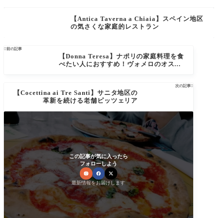
【Antica Taverna a Chiaia】スペイン地区
の気さくな家庭的レストラン

前の記事
【Donna Teresa】ナポリの家庭料理を食
べたい人におすすめ！ヴォメロのオステ
リア
次の記事

【Cocettina ai Tre Santi】サニタ地区の
革新を続ける老舗ピッツェリア
この記事が気に入ったら
フォローしよう
最新情報をお届けします