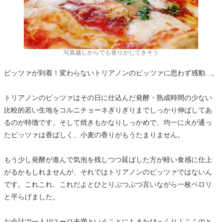
写真越しからでも香りがしてきそう
ピッツァが到着！変わらないトリアノンのピッツァに思わず感動...。
トリアノンのピッツァはその日に仕込んだ発酵・熟成時間の少ない
比較的若い生地をコルニチョーネぎりぎりまでしっかり伸ばしてあ
るのが特徴です。そして焼きもかなりしっかめで、均一に火が通っ
たピッツァは香ばしく、小麦の香りがもうたまりません。
もう少し発酵が進んで気泡を残しつつ延ばした方が軽い食感に仕上
がるかもしれませんが、それではトリアノンのピッツァではないん
です。これこれ、これだよとひとりぶつぶつ言いながら一枚ペロリ
と平らげました。
お会計で一人10ユーロ未満ということにもまたびっくり！ここのと