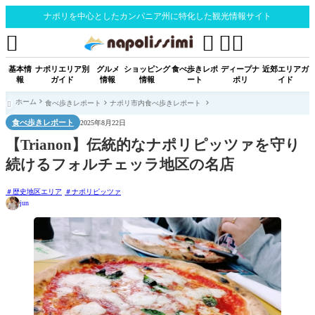
ナポリを中心としたカンパニア州に特化した観光情報サイト




基本情
ナポリエリア別
グルメ
ショッピング
食べ歩きレポ
ディープナ
近郊エリアガ
報
ガイド
情報
情報
ート
ポリ
イド
ホーム
食べ歩きレポート
ナポリ市内食べ歩きレポート

食べ歩きレポート
2025年8月22日
【Trianon】伝統的なナポリピッツァを守り
続けるフォルチェッラ地区の名店
歴史地区エリア
ナポリピッツァ
jun