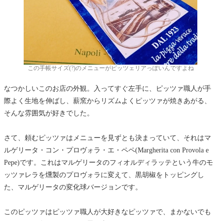
この手帳サイズ(?)のメニューがピッツェリアっぽいんですよね
なつかしいこのお店の外観。入ってすぐ左手に、ピッツァ職人が手
際よく生地を伸ばし、薪窯からリズムよくピッツァが焼きあがる、
そんな雰囲気が好きでした。
さて、頼むピッツァはメニューを見ずとも決まっていて、それはマ
ルゲリータ・コン・プロヴォラ・エ・ペペ(Margherita con Provola e
Pepe)です。これはマルゲリータのフィオルディラッテという牛のモ
ッツァレラを燻製のプロヴォラに変えて、黒胡椒をトッピングし
た、マルゲリータの変化球バージョンです。
このピッツァはピッツァ職人が大好きなピッツァで、まかないでも