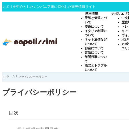
ナポリを中心としたカンパニア州に特化した観光情報サイト
基本情報
ナポリエリ
天気と気温につ
中央
いて
歴史
交通について
トレ
イタリア料理に
キア
ついて
ヴォ
ネット通信など
ポジ
について
カポ
お金について
エリ
言語について
年間行事につい
て
治安とトラブル
について
ホーム
プライバシーポリシー

プライバシーポリシー
目次