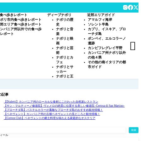
食べ歩きレポート
ディープナポリ
近郊エリアガイド
ポリ市内食べ歩きレポート
ナポリの歴
アマルフィ海岸
郊エリア食べ歩きレポート
史
ソレント半島
ンパニア州以外での食べ歩
ナポリと音
カプリ、イスキア、プロ
レポート
楽
ーチダ島
ナポリと映
ポンペイ、エルコラーノ

画
遺跡
ナポリと芸
カンピフレグレイ平野
術
カンパニア州ナポリ以外
ナポリとカ
の他４県
フェ
その他の南イタリアの都
ナポリとサ
市ガイド
ッカー
ナポリと王
の記事
【Dialetti】カンパニア州のローカルな食材にこだわった自然派レストラン
【サン・マルティーノ修道院】ヴォメロの絶景に位置する美しい修道院 -Certosa di San Martino-
【プローチダ島】パステルカラーが素敵なプローチダ島のおすすめ観光情報！
【ベネヴェント】カンパニア州の古都ベネヴェントの見どころと観光情報！
【Cotton Club】ベネヴェントの郷土料理を味わえる家庭的なオステリア
検索
ィール