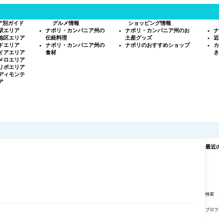
ア別ガイド
グルメ情報
ショッピング情報
駅エリア
ナポリ・カンパニア州の
ナポリ・カンパニア州のお
ナ
地区エリア
伝統料理
土産グッズ
近
ドエリア
ナポリ・カンパニア州の
ナポリのおすすめショップ
カ
イアエリア
食材
き
メロエリア
リポエリア
ディモンテ
ア
最近
検索
プロフ