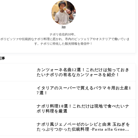
jun
ナポリ在住約10年。
ナポリピッツァや伝統的なナポリ料理に惹かれ、市内のピッツェリアやオステリアで働いていま
す。ナポリに特化した観光情報を発信中！
記事
カンツォーネ名曲12選！これだけは知っておき
たいナポリの有名なカンツォーネを紹介！
イタリアのスーパーで買えるバラマキ用お土産1
7選！
ナポリ料理10選！これだけは現地で食べたいナ
ポリ料理を厳選
ナポリ風ジェノベーゼのレシピと由来 玉ねぎを
たっぷりつかった伝統料理 -Pasta alla Genove
se-