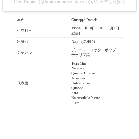
Pino Daniele(@fondazionepinodaniele)がシェアした投稿
本名
Giuseppe Daniele
1955年3月19日(2015年1月4日
生年月日
逝去)
出身地
Napoli(港地区)
ブルース、ロック、ポップ、
ジャンル
ナポリ民謡
Terra Mia
Napule è
Quanno Chiove
Je so' pazz
代表曲
Dubbi no ho
Quando
Sara
Na tazzulella 'e cafè
....etc