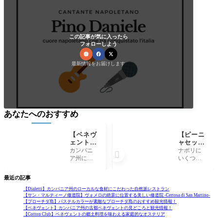
この記事が気に入ったら
フォローしよう
最新情報をお届けします
あなたへのおすすめ
【ベネヴ
【ピーニ
ェント】
ャセッカ
カンパニ
市場】活
カンパニ
ナポリに

ア州の古
気あふれ
ア州にあ
いくつか
都ベネヴ
るこれぞ
る5つの県
あるメル
ェントの
ナポリの
のうちの
カートの
最近の記事
見どころ
メルカー
ひとつベ
中でも、
と観光情
ト！ -Me
ネヴェン
ナポリの
【Dialetti】カンパニア州のローカルな食材にこだわった自然派レストラン
【サン・マルティーノ修道院】ヴォメロの絶景に位置する美しい修道院 -Certosa di San Martino-
報！
rcato del
ト県の県
中心にあ
【プローチダ島】パステルカラーが素敵なプローチダ島のおすすめ観光情報！
la Pigna
都、ベネ
る一番ポ
【ベネヴェント】カンパニア州の古都ベネヴェントの見どころと観光情報！
secca-
ヴェント
ピュラー
【Cotton Club】ベネヴェントの郷土料理を味わえる家庭的なオステリア