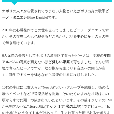
ナポリの人々から愛されてやまない人物といえばポリ出身の歌手
ピ
ーノ・ダニエレ
(Pino Daniele)です。
2015年に心臓発作でこの世を去ってしまったピーノ・ダニエレです
が、その存在は今も色褪せるどころかナポリを中心に多くの人の中
で輝き続けています。
6人兄弟の長男としてナポリの港地区で育ったピーノは、学校の年間
アルバムの写真が買えないほど
貧しい家庭
で育ちました。そんな環
境で育ったピーノですが、幼少期から誰よりも音楽への関心が高
く、独学でギターを弾きながら音楽の世界に没頭しました。
10代の半ばには友人らと"New Jet"というグループを結成し、街の広
場のイベントなどで音楽活動を開始、そのたぐいまれな才能はこの
頃からすでに頭一つ抜き出ていたといいます。その後イタリアのEMI
から初アルバム
"Terra Mia(テッラ ミア-私の土地)"
でデビュー。"私
の土地"というタイトルだけあって、生まれ育った街であるナポリを