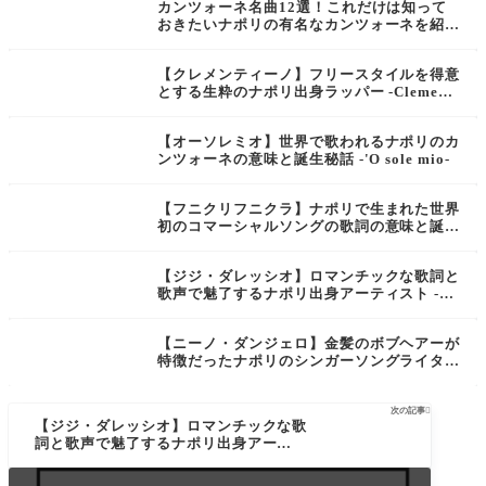
カンツォーネ名曲12選！これだけは知って
おきたいナポリの有名なカンツォーネを紹
介！
【クレメンティーノ】フリースタイルを得意
とする生粋のナポリ出身ラッパー -Clementi
no-
【オーソレミオ】世界で歌われるナポリのカ
ンツォーネの意味と誕生秘話 -'O sole mio-
【フニクリフニクラ】ナポリで生まれた世界
初のコマーシャルソングの歌詞の意味と誕生
ストーリー -Funiculi funicula-
【ジジ・ダレッシオ】ロマンチックな歌詞と
歌声で魅了するナポリ出身アーティスト -Gi
gi D'Alessio-
【ニーノ・ダンジェロ】金髪のボブヘアーが
特徴だったナポリのシンガーソングライター
-Nino D'angelo-
次の記事

【ジジ・ダレッシオ】ロマンチックな歌
詞と歌声で魅了するナポリ出身アーティ
スト -Gigi D'Alessio-