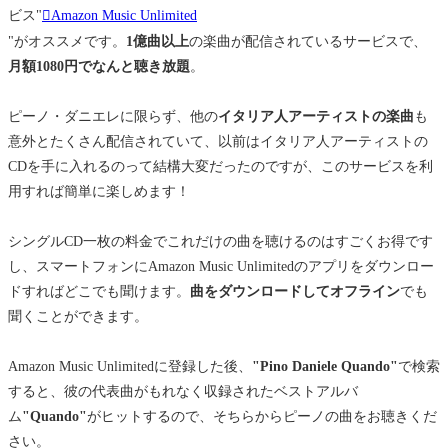
ビス"
Amazon Music Unlimited
"がオススメです。
1億曲以上
の楽曲が配信されているサービスで、
月額1080円でなんと聴き放題
。
ピーノ・ダニエレに限らず、他の
イタリア人アーティストの楽曲
も
意外とたくさん配信されていて、以前はイタリア人アーティストの
CDを手に入れるのって結構大変だったのですが、このサービスを利
用すれば簡単に楽しめます！
シングルCD一枚の料金でこれだけの曲を聴けるのはすごくお得です
し、スマートフォンにAmazon Music Unlimitedのアプリをダウンロー
ドすればどこでも聞けます。
曲をダウンロードしてオフライン
でも
聞くことができます。
Amazon Music Unlimitedに登録した後、
"Pino Daniele Quando"
で検索
すると、彼の代表曲がもれなく収録されたベストアルバ
ム
"Quando"
がヒットするので、そちらからピーノの曲をお聴きくだ
さい。