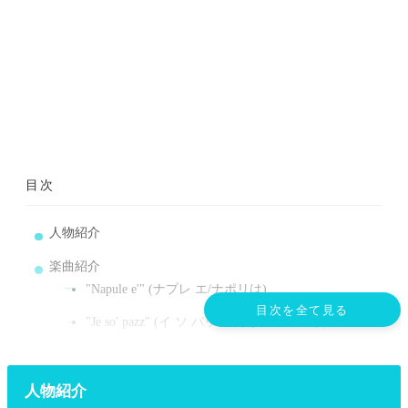
目次
人物紹介
楽曲紹介
"Napule e'" (ナプレ エ/ナポリは)
目次を全て見る
"Je so' pazz" (イ ソ パッツ/俺は狂っている)
"sara" (サラ)
ピーノ・ダニエレの楽曲を聴くには
人物紹介