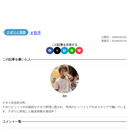
ナポリと音楽
歌手


公開日：
2020年4月25日
更新日：
2025年6月27日
この記事を共有する
この記事を書いた人
jun
ナポリ在住約10年。
ナポリピッツァや伝統的なナポリ料理に惹かれ、市内のピッツェリアやオステリアで働いていま
す。ナポリに特化した観光情報を発信中！
コメント一覧