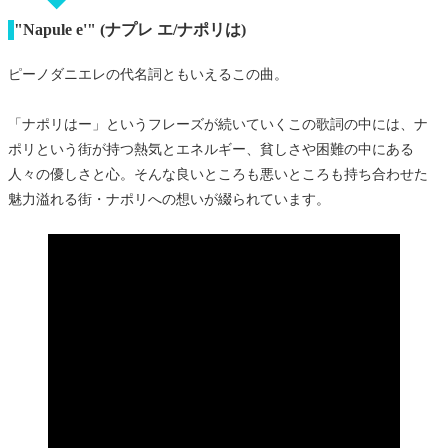
"Napule e'"
(ナプレ エ/ナポリは)
ピーノダニエレの代名詞ともいえるこの曲。
「ナポリはー」というフレーズが続いていくこの歌詞の中には、ナ
ポリという街が持つ熱気とエネルギー、貧しさや困難の中にある
人々の優しさと心。そんな良いところも悪いところも持ち合わせた
魅力溢れる街・ナポリへの想いが綴られています。