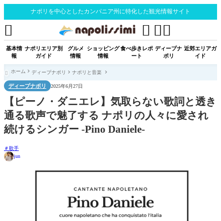
ナポリを中心としたカンパニア州に特化した観光情報サイト




基本情
ナポリエリア別
グルメ
ショッピング
食べ歩きレポ
ディープナ
近郊エリアガ
報
ガイド
情報
情報
ート
ポリ
イド
ホーム
ディープナポリ
ナポリと音楽

ディープナポリ
2025年6月27日
【ピーノ・ダニエレ】気取らない歌詞と透き
通る歌声で魅了する ナポリの人々に愛され
続けるシンガー -Pino Daniele-
歌手
jun