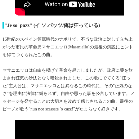
"Je so' pazz"
(イ ソ パッツ/俺は狂っている)
16世紀のスペイン領属時代のナポリで、不当な政治に対して立ち上
がった市民の革命児マサニエッロ(Masaniello)の最後の演説にヒント
を得てつくられたこの曲。
マサニエッロは自由を掲げて革命を起こしましたが、政府に薬を飲
まされ狂気の沙汰となり暗殺されました。この歌にでてくる"狂っ
た"主人公は、マサニエッロとは異なるこの時代に、その"正気のな
さ"を理由に法律に縛られず、自由や思った事を公言しています。メ
ッセージを発することの大切さを改めて感じされるこの曲、最後の
ピーノが歌う"nun nce scassate 'o cazz!"がたまらなく好きです。