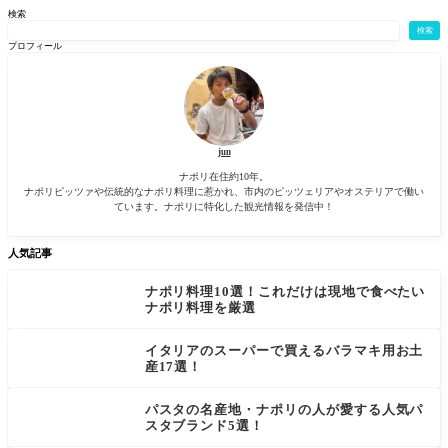
(Benevent
なメルカ
検索
o)。古い歴
ートとい
検索
史を持つ
えばピー
プロフィール
都市で、
ニャセッ
古代ロー
カ市場(Me
マ時代の
rcato della
jun
ナポリ在住約10年。
ナポリピッツァや伝統的なナポリ料理に惹かれ、市内のピッツェリアやオステリアで働い
ています。ナポリに特化した観光情報を発信中！
人気記事
ナポリ料理10選！これだけは現地で食べたい
ナポリ料理を厳選
イタリアのスーパーで買えるバラマキ用お土
産17選！
パスタの名産地・ナポリの人が愛する人気パ
スタブランド5選！