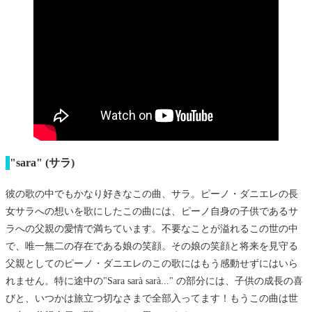
"sara"
(サラ)
彼の歌の中でもかなり好きなこの曲、サラ。ピーノ・ダニエレの長
女サラへの想いを歌にしたこの曲には、ピーノ自身の子供であるサ
ラへの父親の愛情で満ちています。不要なことが溢れるこの世の中
で、唯一無二の存在である娘の笑顔。その娘の笑顔と将来を見守る
父親としてのピーノ・ダニエレのこの歌にはもう感動せずにはいら
れません。特に途中の"Sara sarà sarà..." の部分には、子供の成長の喜
びと、いつかは旅立つ切なさまで全部入ってます！もうこの曲は世