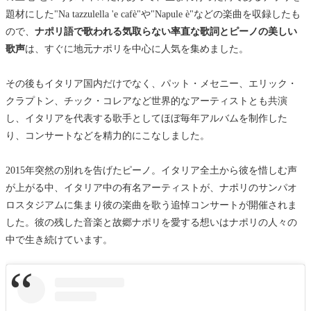
題材にした"Na tazzulella 'e cafè"や"Napule è"などの楽曲を収録したも
ので、
ナポリ語で歌われる気取らない率直な歌詞とピーノの美しい
歌声
は、すぐに地元ナポリを中心に人気を集めました。
その後もイタリア国内だけでなく、パット・メセニー、エリック・
クラプトン、チック・コレアなど世界的なアーティストとも共演
し、イタリアを代表する歌手としてほぼ毎年アルバムを制作した
り、コンサートなどを精力的にこなしました。
2015年突然の別れを告げたピーノ。イタリア全土から彼を惜しむ声
が上がる中、イタリア中の有名アーティストが、ナポリのサンパオ
ロスタジアムに集まり彼の楽曲を歌う追悼コンサートが開催されま
した。彼の残した音楽と故郷ナポリを愛する想いはナポリの人々の
中で生き続けています。