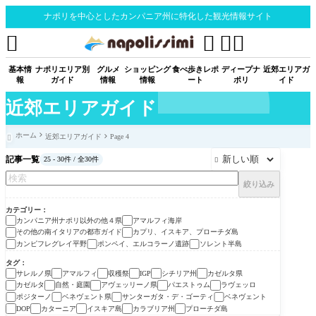
ナポリを中心としたカンパニア州に特化した観光情報サイト




基本情
ナポリエリア別
グルメ
ショッピング
食べ歩きレポ
ディープナ
近郊エリアガ
報
ガイド
情報
情報
ート
ポリ
イド
近郊エリアガイド
ホーム
近郊エリアガイド
Page 4

記事一覧
25 - 30件 / 全30件

絞り込み
カテゴリー
カンパニア州ナポリ以外の他４県
アマルフィ海岸
その他の南イタリアの都市ガイド
カプリ、イスキア、プローチダ島
カンピフレグレイ平野
ポンペイ、エルコラーノ遺跡
ソレント半島
タグ
サレルノ県
アマルフィ
収穫祭
シチリア州
カゼルタ県
IGP
カゼルタ
自然・庭園
アヴェッリーノ県
パエストゥム
ラヴェッロ
ポジターノ
ベネヴェント県
サンターガタ・デ・ゴーティ
ベネヴェント
カターニア
イスキア島
カラブリア州
プローチダ島
DOP
カンパニア州ナポリ以