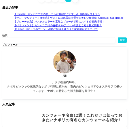
最近の記事
【Dialetti】カンパニア州のローカルな食材にこだわった自然派レストラン
【サン・マルティーノ修道院】ヴォメロの絶景に位置する美しい修道院 -Certosa di San Martino-
【プローチダ島】パステルカラーが素敵なプローチダ島のおすすめ観光情報！
【ベネヴェント】カンパニア州の古都ベネヴェントの見どころと観光情報！
【Cotton Club】ベネヴェントの郷土料理を味わえる家庭的なオステリア
検索
検索
プロフィール
jun
ナポリ在住約10年。
ナポリピッツァや伝統的なナポリ料理に惹かれ、市内のピッツェリアやオステリアで働い
ています。ナポリに特化した観光情報を発信中！
人気記事
カンツォーネ名曲12選！これだけは知ってお
きたいナポリの有名なカンツォーネを紹介！