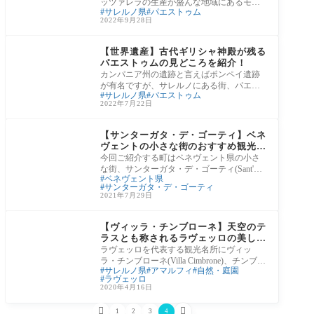
ッツァレラの生産が盛んな地域にあるモッ
サレルノ県
パエストゥム
ツァレラ工房、ヴァンヌーロ(Tenuta Vannul
2022年9月28日
o)。大量生
カンパニア州ナポリ以
外の他４県
【世界遺産】古代ギリシャ神殿が残る
パエストゥムの見どころを紹介！
カンパニア州の遺跡と言えばポンペイ遺跡
が有名ですが、サレルノにある街、パエス
サレルノ県
パエストゥム
トゥムには古代ギリシャの神殿が素晴らし
2022年7月22日
い保存
カンパニア州ナポリ以
外の他４県
【サンターガタ・デ・ゴーティ】ベネ
ヴェントの小さな街のおすすめ観光情
報！
今回ご紹介する町はベネヴェント県の小さ
な街、サンターガタ・デ・ゴーティ(Sant'Ag
ベネヴェント県
ata de Goti)。自然で溢れ、歴史のあるサンタ
サンターガタ・デ・ゴーティ
ー
2021年7月29日
アマルフィ海岸
【ヴィッラ・チンブローネ】天空のテ
ラスとも称されるラヴェッロの美しす
ぎる庭園 -Villa Cimbrone-
ラヴェッロを代表する観光名所にヴィッ
ラ・チンブローネ(Villa Cimbrone)、チンブロ
サレルノ県
アマルフィ
自然・庭園
ーネ荘があります。ヴィッラ・チンブロー
ラヴェッロ
ネには天
2020年4月16日


1
2
3
4