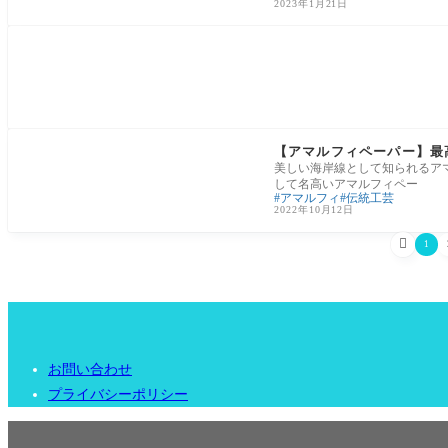
2023年1月21日
ナポリ・カンパニア州のお土産グッズ
【アマルフィペーパー】最高品質
美しい海岸線として知られるア
して名高いアマルフィペー
アマルフィ
伝統工芸
2022年10月12日

1
お問い合わせ
プライバシーポリシー