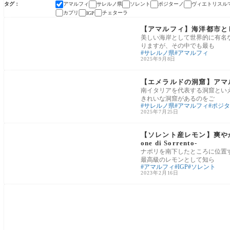
タグ
アマルフィ
サレルノ県
ソレント
ポジターノ
ヴィエトリスル
カプリ
チェターラ
IGP
アマルフィ海岸
【アマルフィ】海洋都市と
美しい海岸として世界的に有名
りますが、その中でも最も
サレルノ県
アマルフィ
2025年9月8日
アマルフィ海岸
【エメラルドの洞窟】アマ
南イタリアを代表する洞窟とい
きれいな洞窟があるのをご
サレルノ県
アマルフィ
ポジタ
2025年7月25日
ナポリ・カンパニア州の食材
【ソレント産レモン】爽や
one di Sorrento-
ナポリを南下したところに位置
最高級のレモンとして知ら
アマルフィ
IGP
ソレント
2023年2月16日