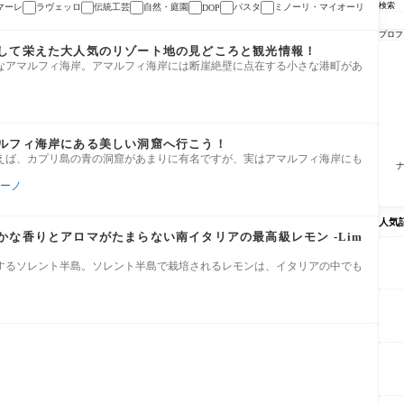
検索
マーレ
ラヴェッロ
伝統工芸
自然・庭園
パスタ
ミノーリ・マイオーリ
DOP
プロフ
して栄えた大人気のリゾート地の見どころと観光情報！
なアマルフィ海岸。アマルフィ海岸には断崖絶壁に点在する小さな港町があ
ルフィ海岸にある美しい洞窟へ行こう！
えば、カプリ島の青の洞窟があまりに有名ですが、実はアマルフィ海岸にも
ーノ
人気
かな香りとアロマがたまらない南イタリアの最高級レモン -Lim
するソレント半島。ソレント半島で栽培されるレモンは、イタリアの中でも