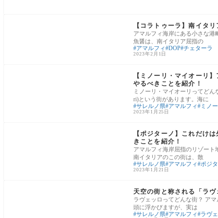
ナポリ・カンパニア州の食材
【コラトゥーラ】南イタリアの小
アマルフィ海岸にある小さな港町
魚醤は、南イタリア屈指の
アマルフィ
DOP
チェターラ
2023年2月1日
アマルフィ海岸
【ミノーリ・マイオーリ】
やるべきことを紹介！
ミノーリ・マイオーリってどんな街
ri)という街があります。海に
サレルノ県
アマルフィ
ミノー
2023年1月25日
アマルフィ海岸
【ポジターノ】これだけは
きことを紹介！
アマルフィ海岸屈指のリゾート地と
南イタリアのこの街は、散
サレルノ県
アマルフィ
ポジタ
2023年1月21日
アマルフィ海岸
天空の街と称される「ラヴ
ラヴェッロってどんな街？ ア
頭に浮かびますが、実は
サレルノ県
アマルフィ
ラヴェ