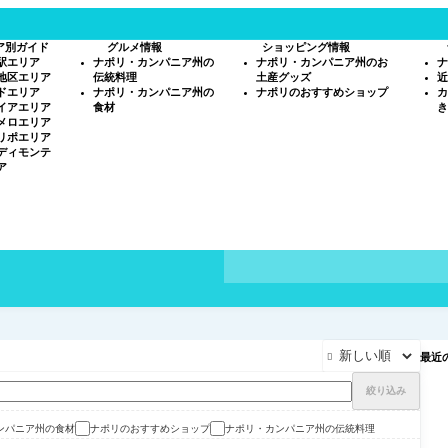
ア別ガイド
グルメ情報
ショッピング情報
駅エリア
ナポリ・カンパニア州の
ナポリ・カンパニア州のお
ナ
地区エリア
伝統料理
土産グッズ
近
ドエリア
ナポリ・カンパニア州の
ナポリのおすすめショップ
カ
イアエリア
食材
き
メロエリア
リポエリア
ディモンテ
ア
最近

絞り込み
ンパニア州の食材
ナポリのおすすめショップ
ナポリ・カンパニア州の伝統料理