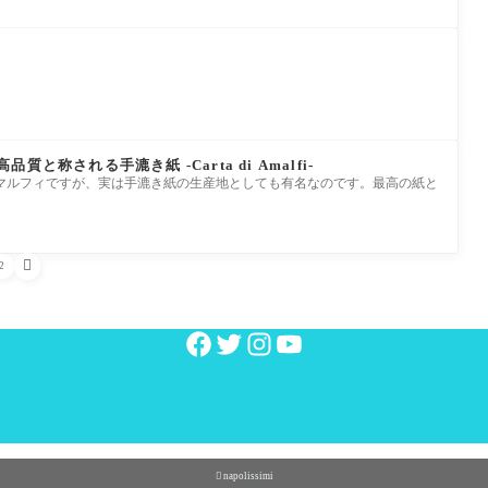
と称される手漉き紙 -Carta di Amalfi-
マルフィですが、実は手漉き紙の生産地としても有名なのです。最高の紙と

2

napolissimi