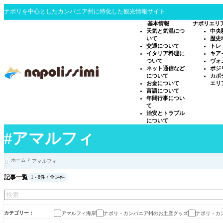
ナポリを中心としたカンパニア州に特化した観光情報サイト
基本情報
ナポリエリ
天気と気温につ
中央
いて
歴史
交通について
トレ
イタリア料理に
キア
ついて
ヴォ
ネット通信など
ポジ
について
カポ
お金について
エリ
言語について
年間行事につい
て
治安とトラブル
について
#アマルフィ
ホーム
アマルフィ

記事一覧
1 - 8件 / 全14件
カテゴリー
アマルフィ海岸
ナポリ・カンパニア州のお土産グッズ
ナポリ・カ