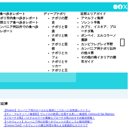
食べ歩きレポート
ディープナポリ
近郊エリアガイド
ポリ市内食べ歩きレポート
ナポリの歴
アマルフィ海岸
郊エリア食べ歩きレポート
史
ソレント半島
ンパニア州以外での食べ歩
ナポリと音
カプリ、イスキア、プロ
レポート
楽
ーチダ島
ナポリと映
ポンペイ、エルコラーノ

画
遺跡
ナポリと芸
カンピフレグレイ平野
術
カンパニア州ナポリ以外
ナポリとカ
の他４県
フェ
その他の南イタリアの都
ナポリとサ
市ガイド
ッカー
ナポリと王
の記事
【Dialetti】カンパニア州のローカルな食材にこだわった自然派レストラン
【サン・マルティーノ修道院】ヴォメロの絶景に位置する美しい修道院 -Certosa di San Martino-
【プローチダ島】パステルカラーが素敵なプローチダ島のおすすめ観光情報！
【ベネヴェント】カンパニア州の古都ベネヴェントの見どころと観光情報！
【Cotton Club】ベネヴェントの郷土料理を味わえる家庭的なオステリア