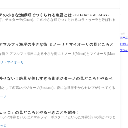
さな漁師町でつくられる魚醤とは -Colatura di Alici-
、チェターラ(Cetara)。この小さな町でつくられるコラトゥーラと呼ばれる
ホーム
アマルフィ海岸の小さな街 ミノーリとマイオーリの見どころと
お問い
プライ
？ アマルフィ海岸にある小さな街にミノーリ(Minori)とマイオーリ(Maio
リ・マイオーリ
外せない！絶景が美しすぎる街ポジターノの見どころとやるべ
して名高いポジターノ(Positano)。夏には世界中からセレブがやってくる
ーノ
ェッロ」の見どころとやるべきことを紹介！
マルフィ海岸といえばアマルフィ、ポジターノといった海岸沿いの街がパッと
ッロ