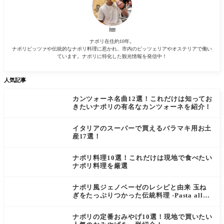
す。
た
jun
ナポリ在住約10年。
ナポリピッツァや伝統的なナポリ料理に惹かれ、市内のピッツェリアやオステリアで働い
ています。ナポリに特化した観光情報を発信中！
人気記事
カンツォーネ名曲12選！これだけは知ってお
きたいナポリの有名なカンツォーネを紹介！
イタリアのスーパーで買えるバラマキ用お土
産17選！
ナポリ料理10選！これだけは現地で食べたい
ナポリ料理を厳選
ナポリ風ジェノベーゼのレシピと由来 玉ね
ぎをたっぷりつかった伝統料理 -Pasta alla
Genovese-
ナポリの定番おみやげ10選！現地で買いたい