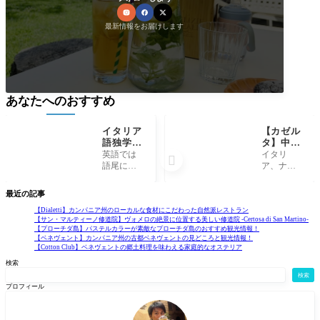
最新情報をお届けします
あなたへのおすすめ
イタリア
【カゼル
語独学③
タ】中世
【名詞の
の都とし
英語では
イタリ

複数形】
て栄えた
語尾に
ア、ナポ
名詞を複
カゼルタ
「s」をつ
リを擁す
数形にす
のおすす
けたりし
るカンパ
最近の記事
る時のル
め観光情
て複数形
ニア州の
ールと例
報を紹
を表しま
主要な都
【Dialetti】カンパニア州のローカルな食材にこだわった自然派レストラン
【サン・マルティーノ修道院】ヴォメロの絶景に位置する美しい修道院 -Certosa di San Martino-
外
介！
すが、イ
市のひと
【プローチダ島】パステルカラーが素敵なプローチダ島のおすすめ観光情報！
タリア語
つ、カゼ
【ベネヴェント】カンパニア州の古都ベネヴェントの見どころと観光情報！
では語尾
ルタ。世
【Cotton Club】ベネヴェントの郷土料理を味わえる家庭的なオステリア
の母音を
界遺産の
検索
変化させ
カゼルタ
検索
ること
宮殿を中
プロフィール
で、複数
心に、中
形の形を
世の都と
とりま
して栄え