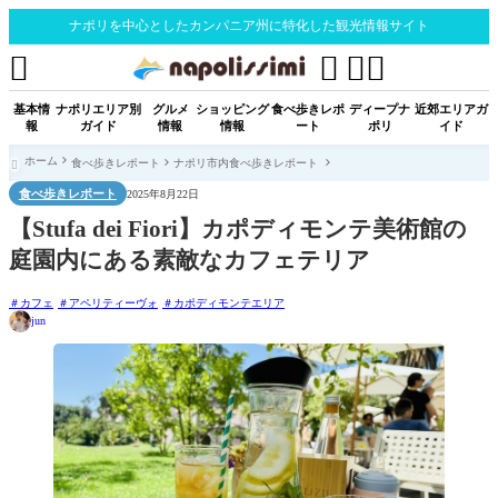
ナポリを中心としたカンパニア州に特化した観光情報サイト




基本情
ナポリエリア別
グルメ
ショッピング
食べ歩きレポ
ディープナ
近郊エリアガ
報
ガイド
情報
情報
ート
ポリ
イド
ホーム
食べ歩きレポート
ナポリ市内食べ歩きレポート

食べ歩きレポート
2025年8月22日
【Stufa dei Fiori】カポディモンテ美術館の
庭園内にある素敵なカフェテリア
カフェ
アペリティーヴォ
カポディモンテエリア
jun