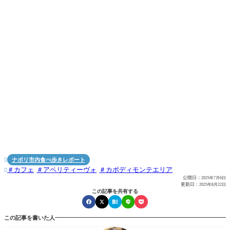
ナポリ市内食べ歩きレポート

カフェ
アペリティーヴォ
カポディモンテエリア

公開日：
2025年7月6日
更新日：
2025年8月22日
この記事を共有する
この記事を書いた人