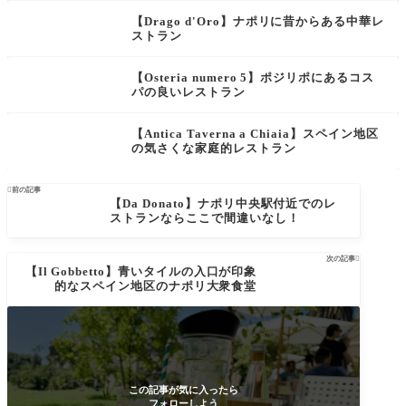
【Drago d'Oro】ナポリに昔からある中華レ
ストラン
【Osteria numero 5】ポジリポにあるコス
パの良いレストラン
【Antica Taverna a Chiaia】スペイン地区
の気さくな家庭的レストラン

前の記事
【Da Donato】ナポリ中央駅付近でのレ
ストランならここで間違いなし！
次の記事

【Il Gobbetto】青いタイルの入口が印象
的なスペイン地区のナポリ大衆食堂
この記事が気に入ったら
フォローしよう