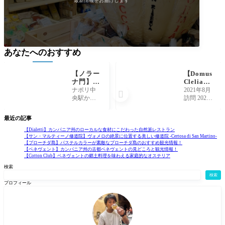
最新情報をお届けします
あなたへのおすすめ
【ノラー
【Domus
ナ門】市
Clelia】
民の生活
広々とし
ナポリ中
2021年8月

が根付く
た庭園が
央駅から
訪問 2021
ノラーナ
オシャレ
海側に向
年のバカ
門 -Porta
なパエス
かって5分
ンスはサ
最近の記事
Nolana-
トゥムの
ほど歩い
レルノ県
レストラ
ていった
にあるパ
【Dialetti】カンパニア州のローカルな食材にこだわった自然派レストラン
【サン・マルティーノ修道院】ヴォメロの絶景に位置する美しい修道院 -Certosa di San Martino-
ン
ところに
エストゥ
【プローチダ島】パステルカラーが素敵なプローチダ島のおすすめ観光情報！
あるのが
ムへ。パ
【ベネヴェント】カンパニア州の古都ベネヴェントの見どころと観光情報！
ノラーナ
エストゥ
【Cotton Club】ベネヴェントの郷土料理を味わえる家庭的なオステリア
門(Porta No
ムは古代
検索
lana)です。
ギリシャ
検索
ノラーナ
の美しい
プロフィール
門の近く
神殿や古
には市場
代ローマ
が開か
時代の遺