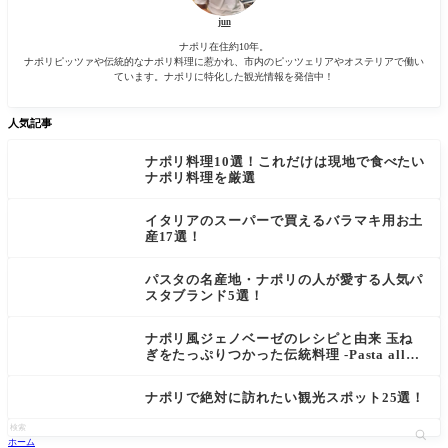
jun
ナポリ在住約10年。
ナポリピッツァや伝統的なナポリ料理に惹かれ、市内のピッツェリアやオステリアで働い
ています。ナポリに特化した観光情報を発信中！
人気記事
ナポリ料理10選！これだけは現地で食べたい
ナポリ料理を厳選
イタリアのスーパーで買えるバラマキ用お土
産17選！
パスタの名産地・ナポリの人が愛する人気パ
スタブランド5選！
ナポリ風ジェノベーゼのレシピと由来 玉ね
ぎをたっぷりつかった伝統料理 -Pasta alla
Genovese-
ナポリで絶対に訪れたい観光スポット25選！
ホーム