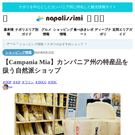
ナポリを中心としたカンパニア州に特化した観光情報サイト




基本情
ナポリエリア別
グルメ
ショッピング
食べ歩きレポ
ディープナ
近郊エリアガ
報
ガイド
情報
情報
ート
ポリ
イド
ホーム
ショッピング情報
ナポリのおすすめショップ

ショッピング情報
2025年8月22日
【Campania Mia】カンパニア州の特産品を
扱う自然派ショップ
DOP
IGP
ワイン
DOCG
DOC
jun