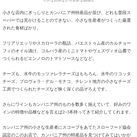
小さなお店ながら豊富な品揃え
小さな店内にぎっしりとカンパニア州特産品が並び、どれも普段ス
ーパーでは見かけることのできない、小さな生産者がつくった厳選
された食材ばかり。
フリアリエッリやスカローラの瓶詰、パエストゥム産のカルチョー
フィのオイル漬け、コルバラ産のミニトマトやヴェズヴィオ山麓で
つくられるピエンノロのトマトソースなどなど。
チーズも、水牛のモッツァレラチーズはもちろん、水牛のリコッタ
チーズ、プロヴォラ・デル・モナコ、チレント地方の小さなチーズ
工房でつくられたチーズなど狭く深くの品ぞろえです。
さらにワインもカンパニア州のものを数多く揃えていて、好みのワ
インの特徴や品種などを言えば2~3本持ってきて紹介してくれます。
カンパニア州の小さな生産者にスコープをあてたスローフード協会
認定のこのお店で、カンパニア州の特産品を見つけてみてはいかが