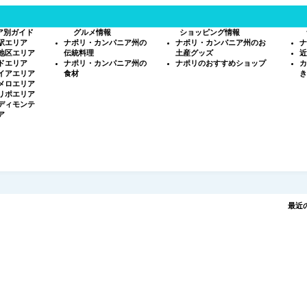
ア別ガイド
グルメ情報
ショッピング情報
駅エリア
ナポリ・カンパニア州の
ナポリ・カンパニア州のお
ナ
地区エリア
伝統料理
土産グッズ
近
ドエリア
ナポリ・カンパニア州の
ナポリのおすすめショップ
カ
イアエリア
食材
き
メロエリア
リポエリア
ディモンテ
ア
最近