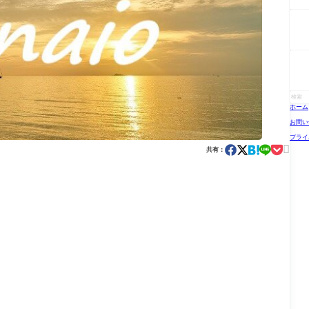
ホーム
お問い
プライ

共有：