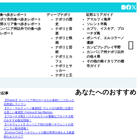
食べ歩きレポート
ディープナポリ
近郊エリアガイド
ポリ市内食べ歩きレポート
ナポリの歴
アマルフィ海岸
郊エリア食べ歩きレポート
史
ソレント半島
ンパニア州以外での食べ歩
ナポリと音
カプリ、イスキア、プロ
レポート
楽
ーチダ島
ナポリと映
ポンペイ、エルコラーノ

画
遺跡
ナポリと芸
カンピフレグレイ平野
術
カンパニア州ナポリ以外
ナポリとカ
の他４県
フェ
その他の南イタリアの都
ナポリとサ
市ガイド
ッカー
ナポリと王
あなたへのおすすめ
の記事
【Dialetti】カンパニア州のローカルな食材にこだわった
自然派レストラン
【サン・マルティーノ修道院】ヴォメロの絶景に位置す
る美しい修道院 -Certosa di San Martino-
【プローチダ島】パステルカラーが素敵なプローチダ島
のおすすめ観光情報！
【ベネヴェント】カンパニア州の古都ベネヴェントの見
どころと観光情報！
【Cotton Club】ベネヴェントの郷土料理を味わえる家庭
的なオステリア