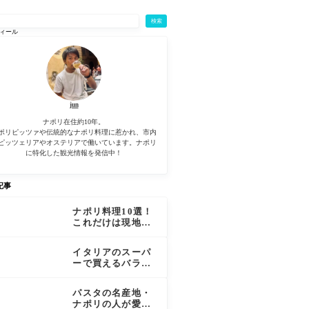
検索
ィール
jun
ナポリ在住約10年。
ポリピッツァや伝統的なナポリ料理に惹かれ、市内
ピッツェリアやオステリアで働いています。ナポリ
に特化した観光情報を発信中！
記事
ナポリ料理10選！
これだけは現地で
食べたいナポリ料
理を厳選
イタリアのスーパ
ーで買えるバラマ
キ用お土産17選！
パスタの名産地・
ナポリの人が愛す