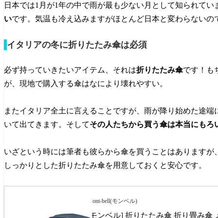
日本では1月が1年の中で雨が最も少ない月として知られてい
い
です。気温も冷え込みますがほとんど日本と変わらないの
イタリアの冬に折りたたみ傘は必須
必ず持っていきたいアイテム、それは
折りたたみ傘
です！も
が、現地で購入する傘はなにより壊れやすい。
またイタリア全土に言えることですが、雨が降り始めた途端
いて出てきます。そして
その人たちから買う傘は本当にもろ
いざという時には筆者も彼らから傘を買うことはありますが、
しっかりとした折りたたみ傘を用意しておくと安心です。
Mont-bell(モンベル)
[モンベル] 折りたたみ傘 折り畳み傘