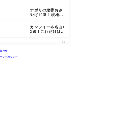
る人気パスタブラ
ンド5選！
ナポリの定番おみ
やげ10選！現地で
買いたい人気のお
みやげを一挙紹
カンツォーネ名曲1
介！
2選！これだけは知
っておきたいナポ
リの有名なカンツ
ォーネを紹介！
合わせ
バシーポリシー