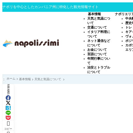
ナポリを中心としたカンパニア州に特化した観光情報サイト
基本情報
ナポリエリ
天気と気温につ
中央
いて
歴史
交通について
トレ
イタリア料理に
キア
ついて
ヴォ
ネット通信など
ポジ
について
カポ
お金について
エリ
言語について
年間行事につい
て
治安とトラブル
について
ホーム
基本情報
天気と気温について

SHARE:

コピー