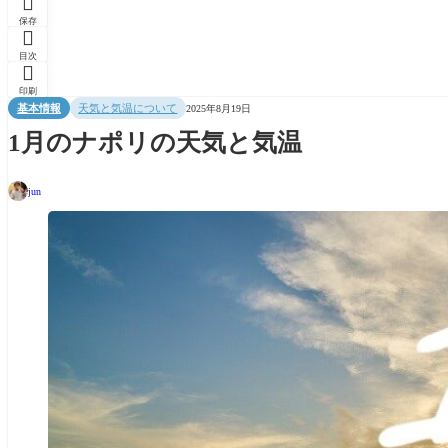

保存

目次

印刷
基本情報
天気と気温について
2025年8月19日
1月のナポリの天気と気温
jun