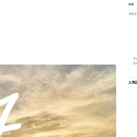
検索
プロフ
ナ
の
人気