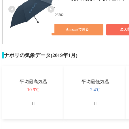
ラ 
1128702
Amazonで見る
楽天
ナポリの気象データ(2019年1月)
平均最高気温
平均最低気温
10.9℃
2.4℃

