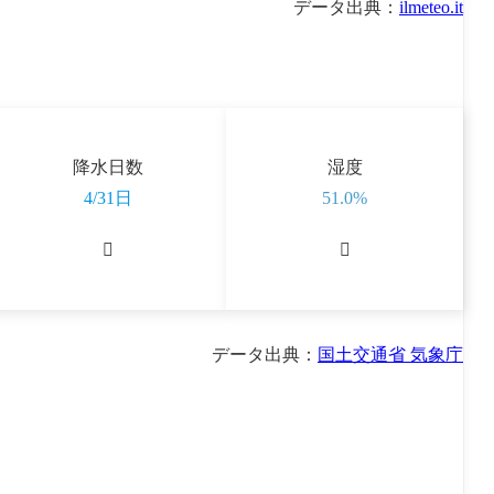
データ出典：
ilmeteo.it
降水日数
湿度
4/31日
51.0%


データ出典：
国土交通省 気象庁