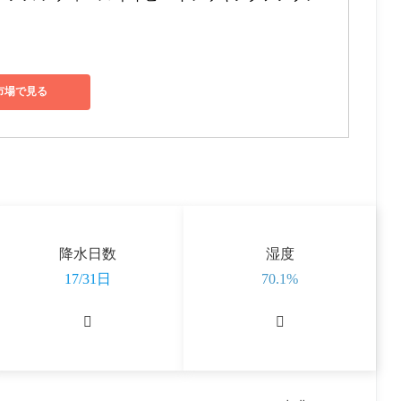
市場で見る
降水日数
湿度
17/31日
70.1%

