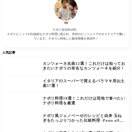
jun
ナポリ在住約10年。
ナポリピッツァや伝統的なナポリ料理に惹かれ、市内のピッツェリアやオステリアで働い
ています。ナポリに特化した観光情報を発信中！
人気記事
カンツォーネ名曲12選！これだけは知ってお
きたいナポリの有名なカンツォーネを紹介！
イタリアのスーパーで買えるバラマキ用お土
産17選！
ナポリ料理10選！これだけは現地で食べたい
ナポリ料理を厳選
ナポリ風ジェノベーゼのレシピと由来 玉ね
ぎをたっぷりつかった伝統料理 -Pasta alla
Genovese-