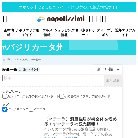
ナポリを中心としたカンパニア州に特化した観光情報サイト




基本情
ナポリエリア別
グルメ
ショッピング
食べ歩きレポ
ディープナ
近郊エリアガ
報
ガイド
情報
情報
ート
ポリ
イド
#バジリカータ州
ホーム
バジリカータ州

記事一覧
1 - 2件 / 全2件

絞り込み
カテゴリー
カンパニア州以外の食べ歩きレポート
その他の南イタリアの都市ガイド
タグ
バジリカータ州
マテーラ
その他の南イタリアの
都市ガイド
【マテーラ】洞窟住居が街全体を埋め
尽くすマテーラの観光情報！
バジリカータ州にある洞窟住居で有名な
街、マテーラ(Matera)。南イタリアの数ある