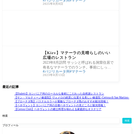
バジリカータ州
マテーラ
観光スポットの中でも、この街の景観は
2025年8月8日
人々の関心
カンパニア州以外の食
べ歩きレポート
【Kiev】マテーラの見晴らしのいい
広場のレストラン
2023年8月訪問 サッシと呼ばれる洞窟住居で
有名なマテーラでのランチ。事前にしっか
バジリカータ州
マテーラ
り行きたいレストランを調べていくつもり
2023年8月13日
が、色
最近の記事
【Dialetti】カンパニア州のローカルな食材にこだわった自然派レストラン
【サン・マルティーノ修道院】ヴォメロの絶景に位置する美しい修道院 -Certosa di San Martino-
【プローチダ島】パステルカラーが素敵なプローチダ島のおすすめ観光情報！
【ベネヴェント】カンパニア州の古都ベネヴェントの見どころと観光情報！
【Cotton Club】ベネヴェントの郷土料理を味わえる家庭的なオステリア
検索
検索
プロフィール