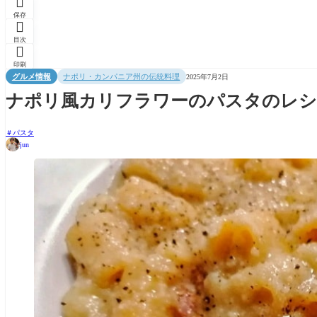

保存

目次

印刷
グルメ情報
ナポリ・カンパニア州の伝統料理
2025年7月2日
ナポリ風カリフラワーのパスタのレシピ -Pasta
パスタ
jun