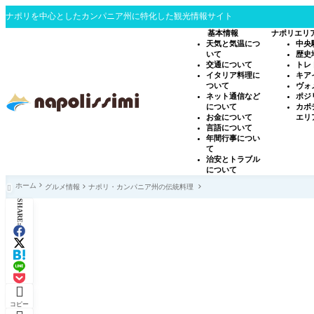
ナポリを中心としたカンパニア州に特化した観光情報サイト
基本情報
ナポリエリ
天気と気温につ
中央
いて
歴史
交通について
トレ
イタリア料理に
キア
ついて
ヴォ
ネット通信など
ポジ
について
カポ
お金について
エリ
言語について
年間行事につい
て
治安とトラブル
について
ホーム
グルメ情報
ナポリ・カンパニア州の伝統料理

SHARE:

コピー