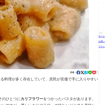
ホーム
お問い
プライ

共有：
ばれる料理が多く存在していて、庶民が安価で手に入りやすい
そのひとつに
カリフラワー
をつかったパスタがあります。