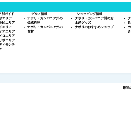
ア別ガイド
グルメ情報
ショッピング情報
駅エリア
ナポリ・カンパニア州の
ナポリ・カンパニア州のお
ナ
地区エリア
伝統料理
土産グッズ
近
ドエリア
ナポリ・カンパニア州の
ナポリのおすすめショップ
カ
イアエリア
食材
き
メロエリア
リポエリア
ディモンテ
ア
最近