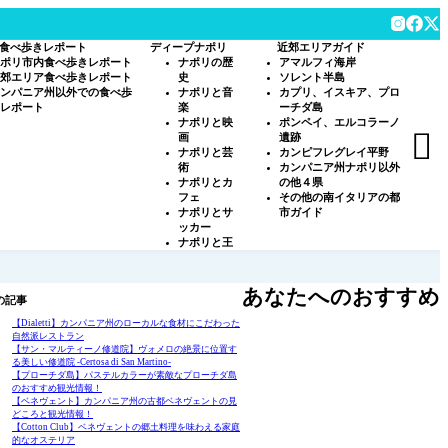
食べ歩きレポート
ディープナポリ
近郊エリアガイド
ポリ市内食べ歩きレポート
ナポリの歴
アマルフィ海岸
郊エリア食べ歩きレポート
史
ソレント半島
ンパニア州以外での食べ歩
ナポリと音
カプリ、イスキア、プロ
レポート
楽
ーチダ島
ナポリと映
ポンペイ、エルコラーノ

画
遺跡
ナポリと芸
カンピフレグレイ平野
術
カンパニア州ナポリ以外
ナポリとカ
の他４県
フェ
その他の南イタリアの都
ナポリとサ
市ガイド
ッカー
ナポリと王
あなたへのおすすめ
の記事
【Dialetti】カンパニア州のローカルな食材にこだわった
自然派レストラン
【サン・マルティーノ修道院】ヴォメロの絶景に位置す
る美しい修道院 -Certosa di San Martino-
【プローチダ島】パステルカラーが素敵なプローチダ島
のおすすめ観光情報！
【ベネヴェント】カンパニア州の古都ベネヴェントの見
どころと観光情報！
【Cotton Club】ベネヴェントの郷土料理を味わえる家庭
的なオステリア