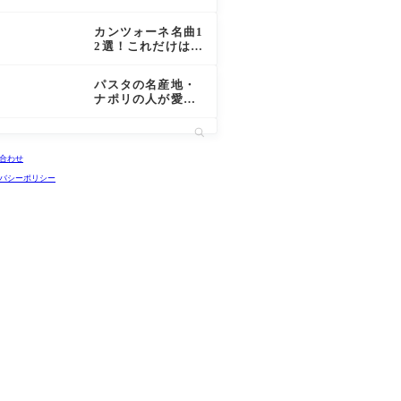
買いたい人気のお
みやげを一挙紹
カンツォーネ名曲1
介！
2選！これだけは知
っておきたいナポ
リの有名なカンツ
パスタの名産地・
ォーネを紹介！
ナポリの人が愛す
る人気パスタブラ
ンド5選！
合わせ
バシーポリシー