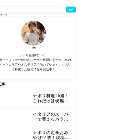
検索
ィール
jun
ナポリ在住約10年。
ポリピッツァや伝統的なナポリ料理に惹かれ、市内
ピッツェリアやオステリアで働いています。ナポリ
に特化した観光情報を発信中！
記事
ナポリ料理10選！
これだけは現地で
食べたいナポリ料
理を厳選
イタリアのスーパ
ーで買えるバラマ
キ用お土産17選！
ナポリの定番おみ
やげ10選！現地で