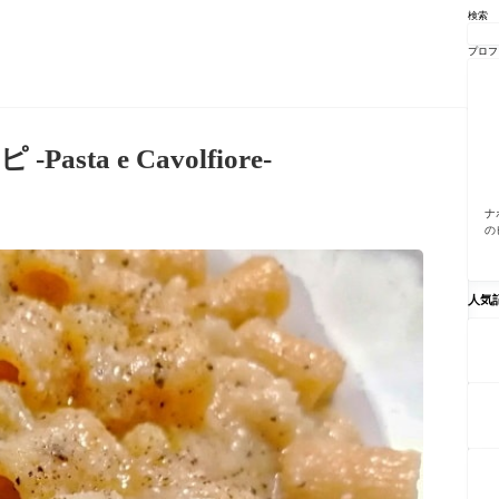
検索
プロフ
 e Cavolfiore-
ナ
の
人気