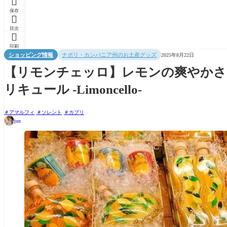

保存

目次

印刷
ショッピング情報
ナポリ・カンパニア州のお土産グッズ
2025年8月22日
【リモンチェッロ】レモンの爽やかさ
リキュール -Limoncello-
アマルフィ
ソレント
カプリ
jun