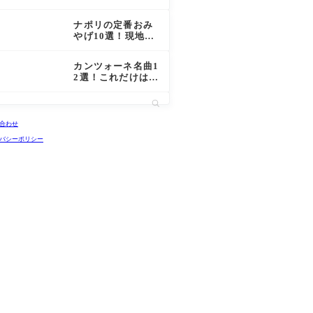
る人気パスタブラ
ンド5選！
ナポリの定番おみ
やげ10選！現地で
買いたい人気のお
みやげを一挙紹
カンツォーネ名曲1
介！
2選！これだけは知
っておきたいナポ
リの有名なカンツ
ォーネを紹介！
合わせ
バシーポリシー