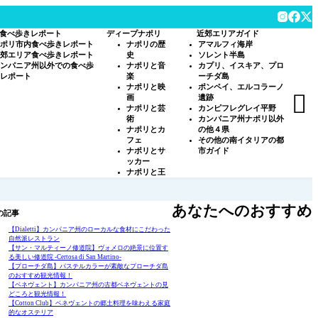
食べ歩きレポート
ディープナポリ
近郊エリアガイド
ポリ市内食べ歩きレポート
ナポリの歴
アマルフィ海岸
郊エリア食べ歩きレポート
史
ソレント半島
ンパニア州以外での食べ歩
ナポリと音
カプリ、イスキア、プロ
レポート
楽
ーチダ島
ナポリと映
ポンペイ、エルコラーノ

画
遺跡
ナポリと芸
カンピフレグレイ平野
術
カンパニア州ナポリ以外
ナポリとカ
の他４県
フェ
その他の南イタリアの都
ナポリとサ
市ガイド
ッカー
ナポリと王
あなたへのおすすめ
の記事
【Dialetti】カンパニア州のローカルな食材にこだわった
自然派レストラン
【サン・マルティーノ修道院】ヴォメロの絶景に位置す
る美しい修道院 -Certosa di San Martino-
【プローチダ島】パステルカラーが素敵なプローチダ島
のおすすめ観光情報！
【ベネヴェント】カンパニア州の古都ベネヴェントの見
どころと観光情報！
【Cotton Club】ベネヴェントの郷土料理を味わえる家庭
的なオステリア