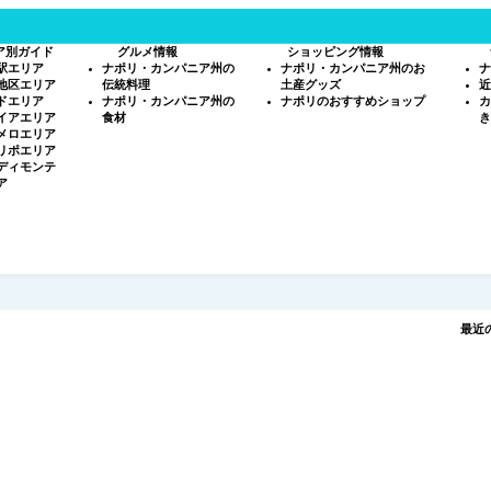
ア別ガイド
グルメ情報
ショッピング情報
駅エリア
ナポリ・カンパニア州の
ナポリ・カンパニア州のお
ナ
地区エリア
伝統料理
土産グッズ
近
ドエリア
ナポリ・カンパニア州の
ナポリのおすすめショップ
カ
イアエリア
食材
き
メロエリア
リポエリア
ディモンテ
ア
最近