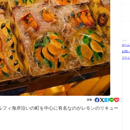
ホーム
お問い
プライ

共有：
ルフィ海岸沿いの町を中心に有名なのがレモンのリキュー