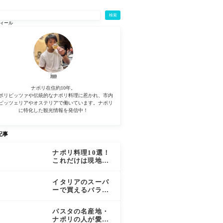
検索
ィール
jun
ナポリ在住約10年。
ポリピッツァや伝統的なナポリ料理に惹かれ、市内
ピッツェリアやオステリアで働いています。ナポリ
に特化した観光情報を発信中！
記事
ナポリ料理10選！
これだけは現地で
食べたいナポリ料
理を厳選
イタリアのスーパ
ーで買えるバラマ
キ用お土産17選！
パスタの名産地・
ナポリの人が愛す