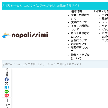
ナポリを中心としたカンパニア州に特化した観光情報サイト
基本情報
ナポリエリ
天気と気温につ
中央
いて
歴史
交通について
トレ
イタリア料理に
キア
ついて
ヴォ
ネット通信など
ポジ
について
カポ
お金について
エリ
言語について
年間行事につい
て
治安とトラブル
について
ホーム
ショッピング情報
ナポリ・カンパニア州のお土産グッズ

SHARE:

コピー