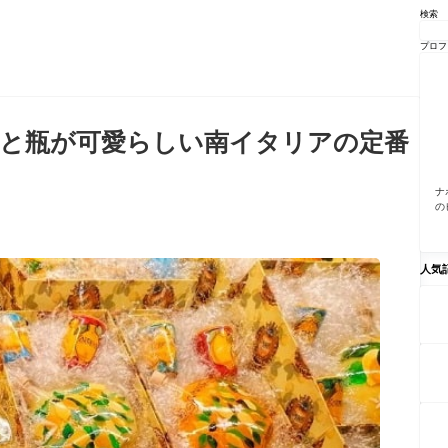
検索
プロフ
と瓶が可愛らしい南イタリアの定番
ナ
の
人気