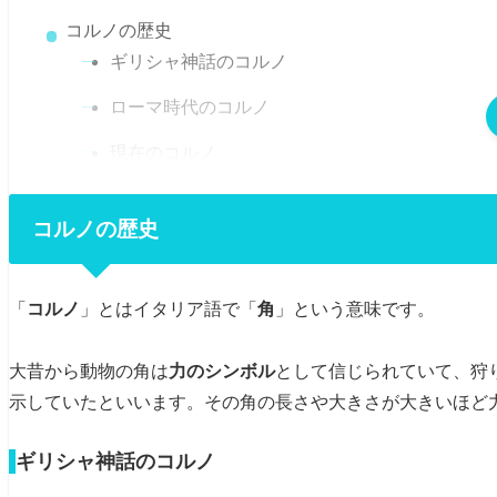
コルノの歴史
ギリシャ神話のコルノ
ローマ時代のコルノ
現在のコルノ
ナポリのコルノの特徴
コルノの歴史
1. 色
2. 手作業
「
コルノ
」とはイタリア語で「
角
」という意味です。
3. 贈りもの、贈られるもの
おみやげにぴったり！
大昔から動物の角は
力のシンボル
として信じられていて、狩
示していたといいます。その角の長さや大きさが大きいほど
ギリシャ神話のコルノ