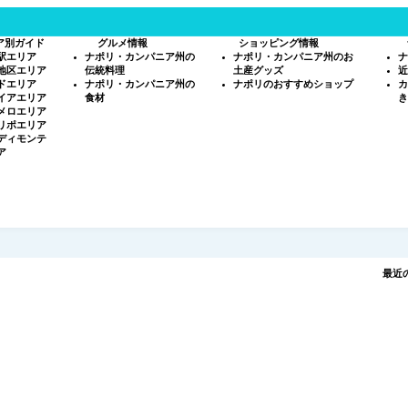
ア別ガイド
グルメ情報
ショッピング情報
駅エリア
ナポリ・カンパニア州の
ナポリ・カンパニア州のお
ナ
地区エリア
伝統料理
土産グッズ
近
ドエリア
ナポリ・カンパニア州の
ナポリのおすすめショップ
カ
イアエリア
食材
き
メロエリア
リポエリア
ディモンテ
ア
最近