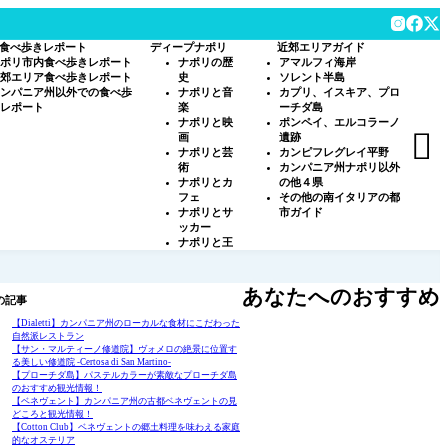
食べ歩きレポート
ディープナポリ
近郊エリアガイド
ポリ市内食べ歩きレポート
ナポリの歴
アマルフィ海岸
郊エリア食べ歩きレポート
史
ソレント半島
ンパニア州以外での食べ歩
ナポリと音
カプリ、イスキア、プロ
レポート
楽
ーチダ島
ナポリと映
ポンペイ、エルコラーノ

画
遺跡
ナポリと芸
カンピフレグレイ平野
術
カンパニア州ナポリ以外
ナポリとカ
の他４県
フェ
その他の南イタリアの都
ナポリとサ
市ガイド
ッカー
ナポリと王
あなたへのおすすめ
の記事
【Dialetti】カンパニア州のローカルな食材にこだわった
自然派レストラン
【サン・マルティーノ修道院】ヴォメロの絶景に位置す
る美しい修道院 -Certosa di San Martino-
【プローチダ島】パステルカラーが素敵なプローチダ島
のおすすめ観光情報！
【ベネヴェント】カンパニア州の古都ベネヴェントの見
どころと観光情報！
【Cotton Club】ベネヴェントの郷土料理を味わえる家庭
的なオステリア