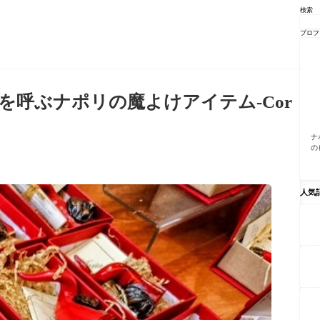
検索
プロフ
呼ぶナポリの魔よけアイテム-Cor
ナ
の
人気