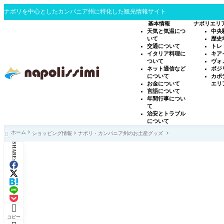
ナポリを中心としたカンパニア州に特化した観光情報サイト
基本情報
ナポリエリ
天気と気温につ
中央
いて
歴史
交通について
トレ
イタリア料理に
キア
ついて
ヴォ
ネット通信など
ポジ
について
カポ
お金について
エリ
言語について
年間行事につい
て
治安とトラブル
について
ホーム
ショッピング情報
ナポリ・カンパニア州のお土産グッズ

SHARE:

コピー