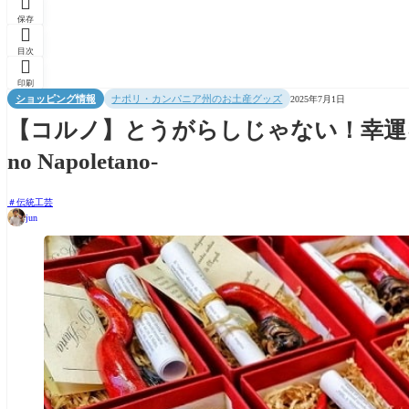

保存

目次

印刷
ショッピング情報
ナポリ・カンパニア州のお土産グッズ
2025年7月1日
【コルノ】とうがらしじゃない！幸運を
no Napoletano-
伝統工芸
jun