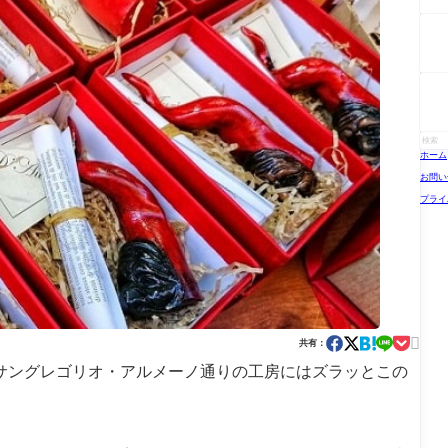
ホーム
お問い
プライ

共有：
サングレゴリオ・アルメーノ通りの工房にはズラッとこの