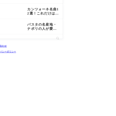
買いたい人気のお
みやげを一挙紹
カンツォーネ名曲1
介！
2選！これだけは知
っておきたいナポ
リの有名なカンツ
パスタの名産地・
ォーネを紹介！
ナポリの人が愛す
る人気パスタブラ
ンド5選！
合わせ
バシーポリシー