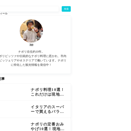
検索
ィール
jun
ナポリ在住約10年。
ポリピッツァや伝統的なナポリ料理に惹かれ、市内
ピッツェリアやオステリアで働いています。ナポリ
に特化した観光情報を発信中！
記事
ナポリ料理10選！
これだけは現地で
食べたいナポリ料
理を厳選
イタリアのスーパ
ーで買えるバラマ
キ用お土産17選！
ナポリの定番おみ
やげ10選！現地で