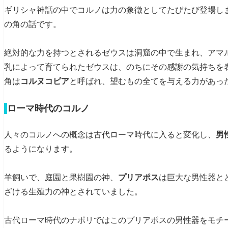
ギリシャ神話の中でコルノは力の象徴としてたびたび登場し
の角の話です。
絶対的な力を持つとされるゼウスは洞窟の中で生まれ、アマ
乳によって育てられたゼウスは、のちにその感謝の気持ちを
角は
コルヌコピア
と呼ばれ、望むもの全てを与える力があっ
ローマ時代のコルノ
人々のコルノへの概念は古代ローマ時代に入ると変化し、
男
るようになります。
羊飼いで、庭園と果樹園の神、
プリアポス
は巨大な男性器と
ざける生殖力の神とされていました。
古代ローマ時代のナポリではこのプリアポスの男性器をモチ