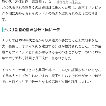
館や代々木体育館、東京都庁、な
画像引用 : wikipedia
どに代表される数多くの建築設計に携わった彼は、東京オリンピッ
クを期に海外からもそのレベルの高さを認められるようになりま
す。
ナポリ新都心計画は丹下氏に一任
ナポリでは
1960年代ごろ
から駅周辺の不要になった工業地帯を拡
大・整備し、オフィス街を建設する計画が検討されました。その後
幾つものアイデアと計画が練られるもののまとまらず、ついに1982
年ナポリ新都心計画は丹下氏に一任されました。
イタリア、ナポリという異国の地で、こんなに評価されているなん
て日本人として誇らしいですね。着工からおよそ10年がかりで1995
年に当時イタリアで唯一となる超高層ビル街が誕生しました。