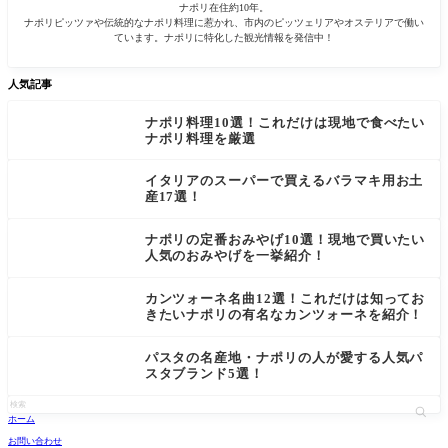
ナポリ在住約10年。
ナポリピッツァや伝統的なナポリ料理に惹かれ、市内のピッツェリアやオステリアで働い
ています。ナポリに特化した観光情報を発信中！
人気記事
ナポリ料理10選！これだけは現地で食べたい
ナポリ料理を厳選
イタリアのスーパーで買えるバラマキ用お土
産17選！
ナポリの定番おみやげ10選！現地で買いたい
人気のおみやげを一挙紹介！
カンツォーネ名曲12選！これだけは知ってお
きたいナポリの有名なカンツォーネを紹介！
パスタの名産地・ナポリの人が愛する人気パ
スタブランド5選！
ホーム
お問い合わせ