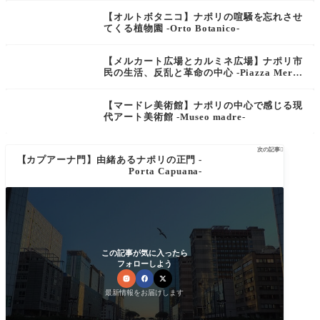
【オルトボタニコ】ナポリの喧騒を忘れさせ
てくる植物園 -Orto Botanico-
【メルカート広場とカルミネ広場】ナポリ市
民の生活、反乱と革命の中心 -Piazza Merca
to e Piazza del Carmine-
【マードレ美術館】ナポリの中心で感じる現
代アート美術館 -Museo madre-
次の記事

【カプアーナ門】由緒あるナポリの正門 -
Porta Capuana-
この記事が気に入ったら
フォローしよう
最新情報をお届けします