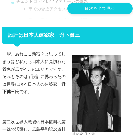
チェントロディレツィオナーレの課題
目次を全て見る
車での交通アクセスの悪さ
夜間の閑散としたビル街と治安の悪さ
今後のチェントロディレツィオナーレの在り方
設計は日本人建築家 丹下健三
一瞬、あれここ新宿？と思ってし
まうほど私たち日本人に見慣れた
景色が広がるこのエリアですが、
それもそのはず設計に携わったの
は世界に誇る日本人の建築家、
丹
下健三
氏です。
第二次世界大戦後の日本復興の第
一線で活躍し、広島平和記念資料
建築家 丹下健三