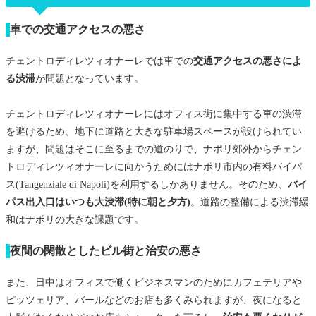
車での交通アクセスの悪さ
チェントロディレツィオナーレでは車での
交通アクセスの悪さによ
る渋滞
が問題となっています。
チェントロディレツィオナーレにはオフィス街に集中する車の渋滞
を避けるため、地下に道路と大きな駐車場スペースが設けられてい
ますが、問題はそこに至るまでの道のりで、ナポリ郊外からチェン
トロディレツィオナーレに向かうためにはナポリ市内の有料バイパ
ス(Tangenziale di Napoli)を利用するしかありません。そのため、
バイ
パス出入口はいつも大渋滞(特に朝と夕方)
。道路の整備による渋滞緩
和はナポリの大きな課題です。
夜間の閑散としたビル街と治安の悪さ
また、日中はオフィスで働くビジネスマンのためにカフェテリアや
ピッツェリア、バールなどのお店も多くみられますが、夜になると