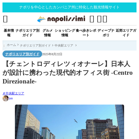
ナポリを中心としたカンパニア州に特化した観光情報サイト




基本情
ナポリエリア別
グルメ
ショッピング
食べ歩きレポ
ディープナ
近郊エリアガ
報
ガイド
情報
情報
ート
ポリ
イド
ホーム
ナポリエリア別ガイド
中央駅エリア

ナポリエリア別ガイド
2025年8月22日
【チェントロディレツィオナーレ】日本人
が設計に携わった現代的オフィス街 -Centro
Direzionale-
中央駅エリア
jun