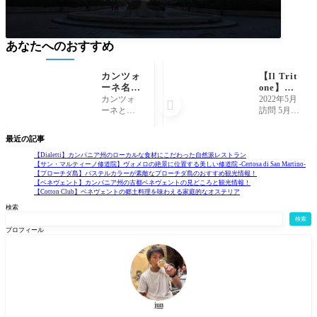
あなたへのおすすめ
カンツォ
【Il Trit
ーネ名曲
one】魚
12選！こ
介をお腹
カンツォ
2022年5月

れだけは
いっぱい
ーネとい
訪問 5月も
知ってお
食べれる
えばナポ
終盤にな
きたいナ
ポッツォ
リ イタリ
ってくる
最近の記事
ポリの有
ーリのレ
ア語でカ
と、ナポ
名なカン
ストラン
ンツォー
リもだい
【Dialetti】カンパニア州のローカルな食材にこだわった自然派レストラン
【サン・マルティーノ修道院】ヴォメロの絶景に位置する美しい修道院 -Certosa di San Martino-
ツォーネ
ネ(Canzon
ぶ熱くな
【プローチダ島】パステルカラーが素敵なプローチダ島のおすすめ観光情報！
を紹介！
e)は"歌"と
ってきま
【ベネヴェント】カンパニア州の古都ベネヴェントの見どころと観光情報！
いう意味
す。この
【Cotton Club】ベネヴェントの郷土料理を味わえる家庭的なオステリア
であり、
時期のナ
検索
年代やジ
ポリ人の
検索
ャンルを
話題はと
プロフィール
問わず音
いえば、
楽の楽曲
どこどこ
の海に
jun