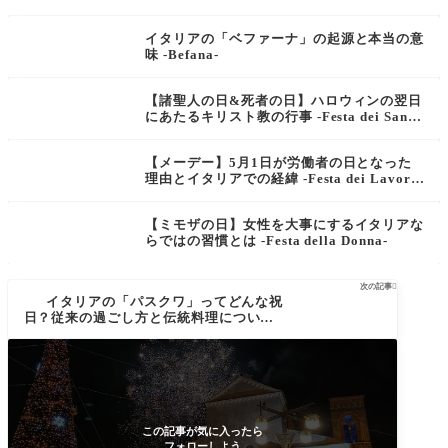
イタリアの「ベファーナ」の起源と本当の意
味 -Befana-
【諸聖人の日&死者の日】ハロウィンの翌日
にあたるキリスト教の行事 -Festa dei Santi
& Festa dei Morti-
【メーデー】5月1日が労働者の日となった
理由とイタリアでの経緯 -Festa dei Lavorat
ori-
【ミモザの日】女性を大事にするイタリアな
らではの習慣とは -Festa della Donna-
次の記事

イタリアの「パスクワ」ってどんな祝
日？従来の過ごし方と伝統料理について -
Pasqua-
この記事が気に入ったら
フォローしよう