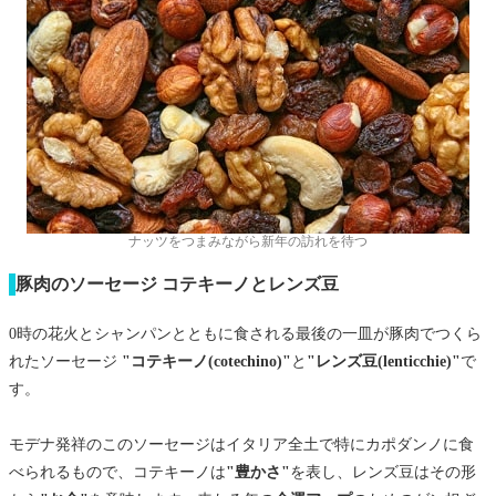
ナッツをつまみながら新年の訪れを待つ
豚肉のソーセージ コテキーノとレンズ豆
0時の花火とシャンパンとともに食される最後の一皿が豚肉でつくら
れたソーセージ
"コテキーノ(cotechino)"
と
"レンズ豆(lenticchie)"
で
す。
モデナ発祥のこのソーセージはイタリア全土で特にカポダンノに食
べられるもので、コテキーノは
"豊かさ"
を表し、レンズ豆はその形