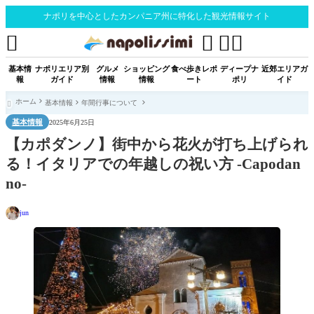
ナポリを中心としたカンパニア州に特化した観光情報サイト




基本情
ナポリエリア別
グルメ
ショッピング
食べ歩きレポ
ディープナ
近郊エリアガ
報
ガイド
情報
情報
ート
ポリ
イド
ホーム
基本情報
年間行事について

基本情報
2025年6月25日
【カポダンノ】街中から花火が打ち上げられ
る！イタリアでの年越しの祝い方 -Capodan
no-
jun