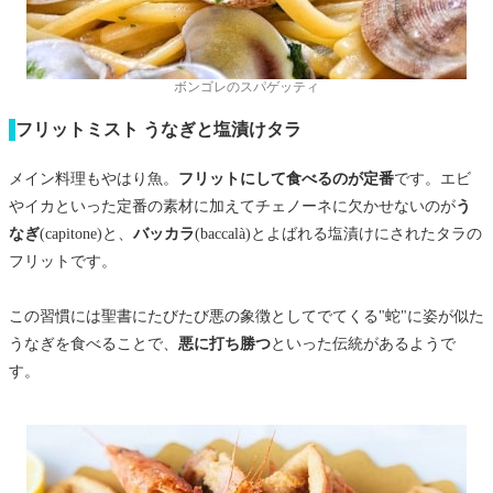
ボンゴレのスパゲッティ
フリットミスト うなぎと塩漬けタラ
メイン料理もやはり魚。
フリットにして食べるのが定番
です。エビ
やイカといった定番の素材に加えてチェノーネに欠かせないのが
う
なぎ
(capitone)と、
バッカラ
(baccalà)とよばれる塩漬けにされたタラの
フリットです。
この習慣には聖書にたびたび悪の象徴としてでてくる"蛇"に姿が似た
うなぎを食べることで、
悪に打ち勝つ
といった伝統があるようで
す。