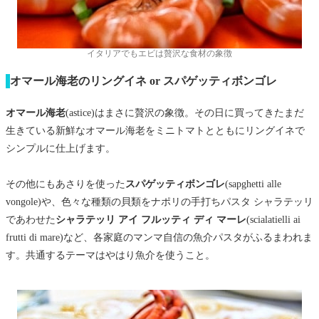
イタリアでもエビは贅沢な食材の象徴
オマール海老のリングイネ or スパゲッティボンゴレ
オマール海老
(astice)はまさに贅沢の象徴。その日に買ってきたまだ
生きている新鮮なオマール海老をミニトマトとともにリングイネで
シンプルに仕上げます。
その他にもあさりを使った
スパゲッティボンゴレ
(sapghetti alle
vongole)や、色々な種類の貝類をナポリの手打ちパスタ シャラテッリ
であわせた
シャラテッリ アイ フルッティ ディ マーレ
(scialatielli ai
frutti di mare)など、各家庭のマンマ自信の魚介パスタがふるまわれま
す。共通するテーマはやはり魚介を使うこと。