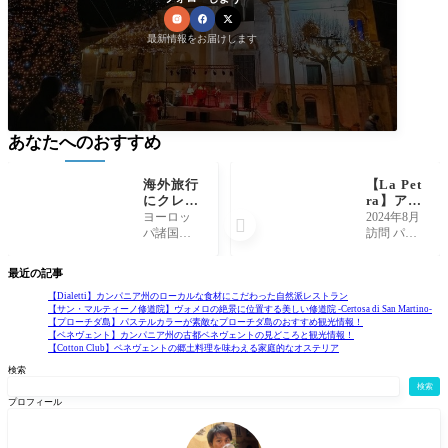
最新情報をお届けします
あなたへのおすすめ
海外旅行
【La Pet
にクレジ
ra】アヴ
ットカー
ェッリー
ヨーロッ
2024年8月

ドを持っ
ノの山奥
パ諸国で
訪問 パテ
ていくメ
にあるコ
は日本よ
ルノーポ
リットと
スパ最強
りさらに
リ(Paternop
最近の記事
オススメ
ローカル
クレジッ
oli)に滞在
のクレジ
なオステ
トカード
中、滞在
【Dialetti】カンパニア州のローカルな食材にこだわった自然派レストラン
【サン・マルティーノ修道院】ヴォメロの絶景に位置する美しい修道院 -Certosa di San Martino-
ットカー
リア
決済の普
先のオー
【プローチダ島】パステルカラーが素敵なプローチダ島のおすすめ観光情報！
ド
及が進ん
ナーにお
【ベネヴェント】カンパニア州の古都ベネヴェントの見どころと観光情報！
でおり、
すすめさ
【Cotton Club】ベネヴェントの郷土料理を味わえる家庭的なオステリア
多くのお
れたオス
検索
店、美術
テリア、
検索
館などで
ラ・ペト
プロフィール
クレジッ
ラ(La Petra)
トカード
に行って
決済をす
きまし