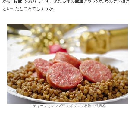
から
"お金"
を意味します。来たる年の
金運アップ
のためのゲン担ぎ
といったところでしょうか。
コテキーノとレンズ豆 カポダンノ料理の代表格