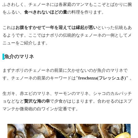
ふさわしく、チェノーネには各家庭のマンマもここぞとばかりに腕
をふるい、
食べきれないほどの量
の料理を作ります。
これは
お腹をすかせて一年を迎えては縁起が悪い
といった伝統もあ
るようです。ここではナポリの伝統的なチェノーネの一例としてメ
ニューをご紹介します。
魚介のマリネ
まずナポリのチェノーネの前菜に欠かせないのが魚介のマリネで
す。チェノーネの前菜のキーワードは
"freschezza(フレッシュさ)"
。
生ガキ、赤エビのマリネ、サーモンのマリネ、シャコのカルパッチ
ョなどなど
贅沢な海の幸
で夕食がはじまります。合わせるのはスプ
マンテか微発砲の白ワインが定番です。