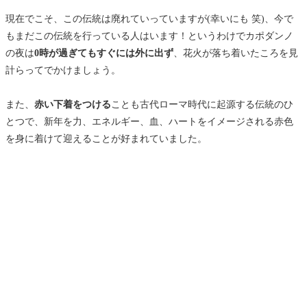
現在でこそ、この伝統は廃れていっていますが(幸いにも 笑)、今で
もまだこの伝統を行っている人はいます！というわけでカポダンノ
の夜は
0時が過ぎてもすぐには外に出ず
、花火が落ち着いたころを見
計らってでかけましょう。
また、
赤い下着をつける
ことも古代ローマ時代に起源する伝統のひ
とつで、新年を力、エネルギー、血、ハートをイメージされる赤色
を身に着けて迎えることが好まれていました。