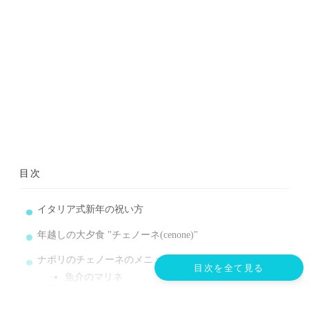
目次
イタリア式新年の祝い方
年越しの大夕食 "チェノーネ(cenone)"
ナポリのチェノーネのメニュー
目次を全て見る
魚介のマリネ
オマール海老のリングイネ or スパゲッティボンゴ