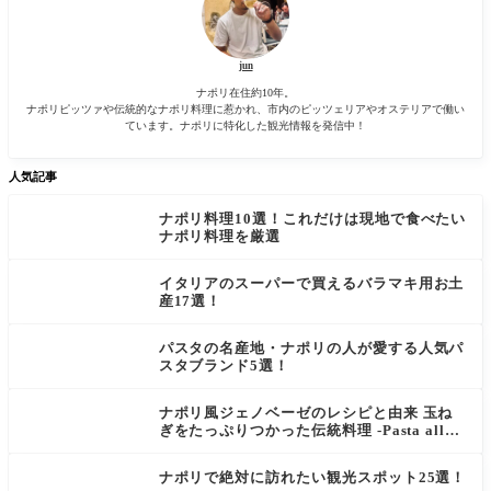
jun
ナポリ在住約10年。
ナポリピッツァや伝統的なナポリ料理に惹かれ、市内のピッツェリアやオステリアで働い
ています。ナポリに特化した観光情報を発信中！
人気記事
ナポリ料理10選！これだけは現地で食べたい
ナポリ料理を厳選
イタリアのスーパーで買えるバラマキ用お土
産17選！
パスタの名産地・ナポリの人が愛する人気パ
スタブランド5選！
ナポリ風ジェノベーゼのレシピと由来 玉ね
ぎをたっぷりつかった伝統料理 -Pasta alla
Genovese-
ナポリで絶対に訪れたい観光スポット25選！