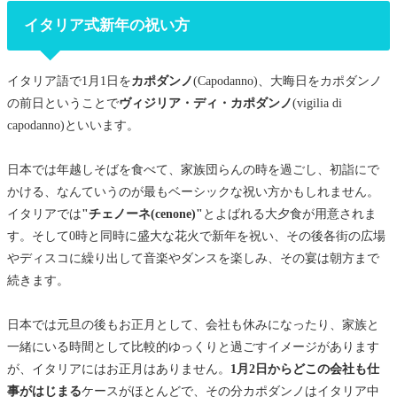
レ
イタリア式新年の祝い方
フリットミスト うなぎと塩漬けタラ
カリフラワーとパプリカのマリネ
イタリア語で1月1日を
カポダンノ
(Capodanno)、大晦日をカポダンノ
の前日ということで
ヴィジリア・ディ・カポダンノ
(vigilia di
ナッツとドライフルーツ
capodanno)といいます。
豚肉のソーセージ コテキーノとレンズ豆
日本では年越しそばを食べて、家族団らんの時を過ごし、初詣にで
かなり危険!? カポダンノに行われる伝統
かける、なんていうのが最もベーシックな祝い方かもしれません。
ナポリの街中から花火が打ち上げられる様子は必見！
イタリアでは
"チェノーネ(cenone)"
とよばれる大夕食が用意されま
す。そして0時と同時に盛大な花火で新年を祝い、その後各街の広場
やディスコに繰り出して音楽やダンスを楽しみ、その宴は朝方まで
続きます。
日本では元旦の後もお正月として、会社も休みになったり、家族と
一緒にいる時間として比較的ゆっくりと過ごすイメージがあります
が、イタリアにはお正月はありません。
1月2日からどこの会社も仕
事がはじまる
ケースがほとんどで、その分カポダンノはイタリア中