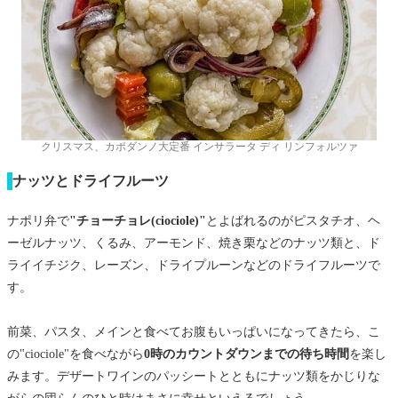
クリスマス、カポダンノ大定番 インサラータ ディ リンフォルツァ
ナッツとドライフルーツ
ナポリ弁で
"チョーチョレ(ciociole)"
とよばれるのがピスタチオ、ヘ
ーゼルナッツ、くるみ、アーモンド、焼き栗などのナッツ類と、ド
ライイチジク、レーズン、ドライプルーンなどのドライフルーツで
す。
前菜、パスタ、メインと食べてお腹もいっぱいになってきたら、こ
の"ciociole"を食べながら
0時のカウントダウンまでの待ち時間
を楽し
みます。デザートワインのパッシートとともにナッツ類をかじりな
がらの団らんのひと時はまさに幸せといえるでしょう。