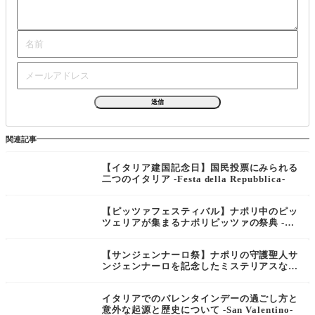
関連記事
【イタリア建国記念日】国民投票にみられる
二つのイタリア -Festa della Repubblica-
【ピッツァフェスティバル】ナポリ中のピッ
ツェリアが集まるナポリピッツァの祭典 -Na
poli Pizza Village-
【サンジェンナーロ祭】ナポリの守護聖人サ
ンジェンナーロを記念したミステリアスなお
祭り -Festa di San Gennaro-
イタリアでのバレンタインデーの過ごし方と
意外な起源と歴史について -San Valentino-