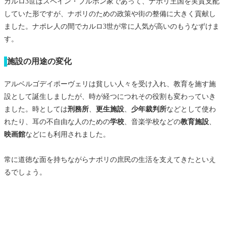
カルロ3世はスペイン・ブルボン家であって、ナポリ王国を実質支配
していた形ですが、ナポリのための政策や街の整備に大きく貢献し
ました。ナポレ人の間でカルロ3世が常に人気が高いのもうなずけま
す。
施設の用途の変化
アルベルゴデイポーヴェリは貧しい人々を受け入れ、教育を施す施
設として誕生しましたが、時が経つにつれその役割も変わっていき
ました。時としては
刑務所
、
更生施設
、
少年裁判所
などとして使わ
れたり、耳の不自由な人のための
学校
、音楽学校などの
教育施設
、
映画館
などにも利用されました。
常に道徳な面を持ちながらナポリの庶民の生活を支えてきたといえ
るでしょう。