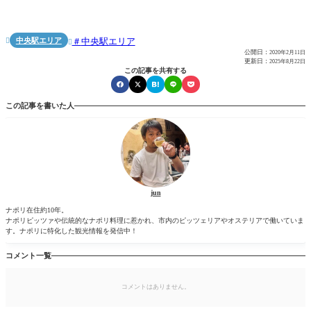
中央駅エリア
中央駅エリア


公開日：
2020年2月11日
更新日：
2025年8月22日
この記事を共有する
この記事を書いた人
jun
ナポリ在住約10年。
ナポリピッツァや伝統的なナポリ料理に惹かれ、市内のピッツェリアやオステリアで働いていま
す。ナポリに特化した観光情報を発信中！
コメント一覧
コメントはありません。