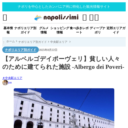
ナポリを中心としたカンパニア州に特化した観光情報サイト




基本情
ナポリエリア別
グルメ
ショッピング
食べ歩きレポ
ディープナ
近郊エリアガ
報
ガイド
情報
情報
ート
ポリ
イド
ホーム
ナポリエリア別ガイド
中央駅エリア

ナポリエリア別ガイド
2025年8月22日
【アルベルゴデイポーヴェリ】貧しい人々
のために建てられた施設 -Albergo dei Poveri-
中央駅エリア
jun