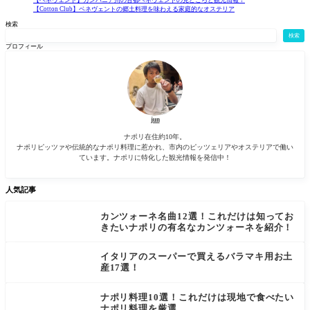
術館(Muse
え、手軽
【Cotton Club】ベネヴェントの郷土料理を味わえる家庭的なオステリア
o Madre)は
にスシな
検索
そんなナ
どが食べ
検索
ポリでは
られるよ
プロフィール
貴重な現
うになり
代アート
ました。
美術館の
今回訪れ
た
jun
ナポリ在住約10年。
ナポリピッツァや伝統的なナポリ料理に惹かれ、市内のピッツェリアやオステリアで働い
ています。ナポリに特化した観光情報を発信中！
人気記事
カンツォーネ名曲12選！これだけは知ってお
きたいナポリの有名なカンツォーネを紹介！
イタリアのスーパーで買えるバラマキ用お土
産17選！
ナポリ料理10選！これだけは現地で食べたい
ナポリ料理を厳選