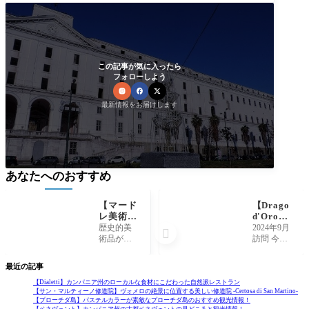
この記事が気に入ったら
フォローしよう
最新情報をお届けします
あなたへのおすすめ
【マード
【Drago
レ美術
d'Oro】
館】ナポ
ナポリに
歴史的美
2024年9月

リの中心
昔からあ
術品が多
訪問 今で
で感じる
る中華レ
いナポリ
こそナポ
現代アー
ストラン
では珍し
リにもた
最近の記事
ト美術館
い現代ア
くさん日
-Museo
ートの美
本・中華
【Dialetti】カンパニア州のローカルな食材にこだわった自然派レストラン
【サン・マルティーノ修道院】ヴォメロの絶景に位置する美しい修道院 -Certosa di San Martino-
madre-
術館。マ
料理のお
【プローチダ島】パステルカラーが素敵なプローチダ島のおすすめ観光情報！
ードレ美
店は増
【ベネヴェント】カンパニア州の古都ベネヴェントの見どころと観光情報！