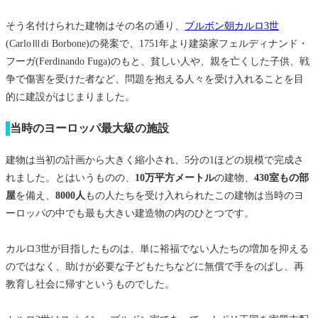
そう名付けられた建物はその名の通り、
ブルボン朝カルロ3世
(CarloⅢdi Borbone)の発案で、1751年より建築家フェルディナンド・
フーガ(Ferdinando Fuga)のもと、貧しい人や、親を亡くした子供、戦
争で傷害を受けた者など、問題を抱える人々を受け入れることを目
的に建設がはじまりました。
当時のヨーロッパ最大級の施設
建物は当初の計画から大きく縮小され、5分の1ほどの規模で完成さ
れました。とはいうものの、
10万平方メートル
の建物、
430室もの部
屋
を備え、
8000人
もの人たちを受け入れられたこの建物は当時のヨ
ーロッパの中でも最も大きい建造物の内のひとつです。
カルロ3世が目指したものは、単に裕福でない人たちの増加を抑える
のではなく、助けが必要な子どもたちなどに無償で手をのばし、再
教育し社会に帰すというものでした。